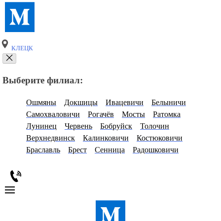
КЛЕЦК
Выберите филиал:
Ошмяны
Докшицы
Ивацевичи
Белыничи
Самохваловичи
Рогачёв
Мосты
Ратомка
Лунинец
Червень
Бобруйск
Толочин
Верхнедвинск
Калинковичи
Костюковичи
Браславль
Брест
Сенница
Радошковичи