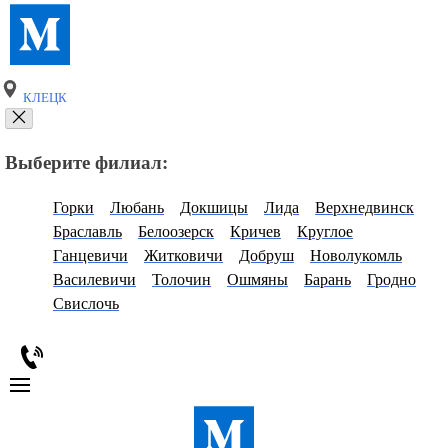
КЛЕЦК
Выберите филиал:
Горки
Любань
Докшицы
Лида
Верхнедвинск
Браславль
Белоозерск
Кричев
Круглое
Ганцевичи
Житковичи
Добруш
Новолукомль
Василевичи
Толочин
Ошмяны
Барань
Гродно
Свислочь