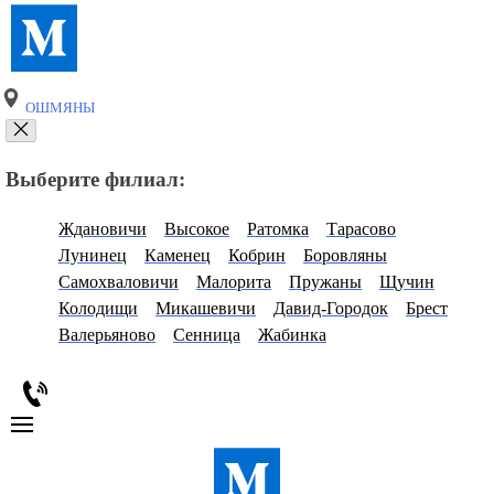
ОШМЯНЫ
Выберите филиал:
Ждановичи
Высокое
Ратомка
Тарасово
Лунинец
Каменец
Кобрин
Боровляны
Самохваловичи
Малорита
Пружаны
Щучин
Колодищи
Микашевичи
Давид-Городок
Брест
Валерьяново
Сенница
Жабинка