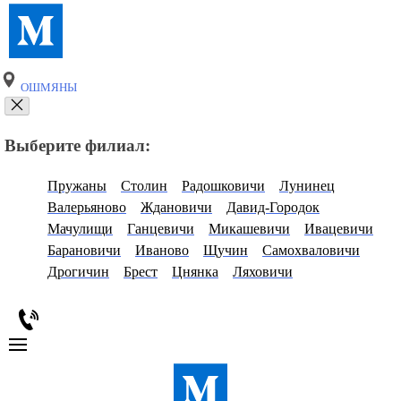
ОШМЯНЫ
Выберите филиал:
Пружаны
Столин
Радошковичи
Лунинец
Валерьяново
Ждановичи
Давид-Городок
Мачулищи
Ганцевичи
Микашевичи
Ивацевичи
Барановичи
Иваново
Щучин
Самохваловичи
Дрогичин
Брест
Цнянка
Ляховичи