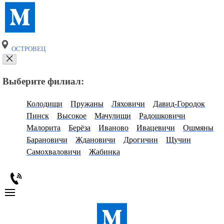
ОСТРОВЕЦ
Выберите филиал:
Колодищи
Пружаны
Ляховичи
Давид-Городок
Пинск
Высокое
Мачулищи
Радошковичи
Малорита
Берёза
Иваново
Ивацевичи
Ошмяны
Барановичи
Ждановичи
Дрогичин
Щучин
Самохваловичи
Жабинка