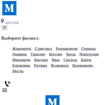
КРУГЛОЕ
Выберите филиал:
Ждановичи
Славгород
Радошковичи
Сенница
Ошмяны
Тарасово
Коссово
Чаусы
Новогрудок
Ивацевичи
Высокое
Ивье
Скидель
Берёза
Боровляны
Ратомка
Волковыск
Валерьяново
Мосты