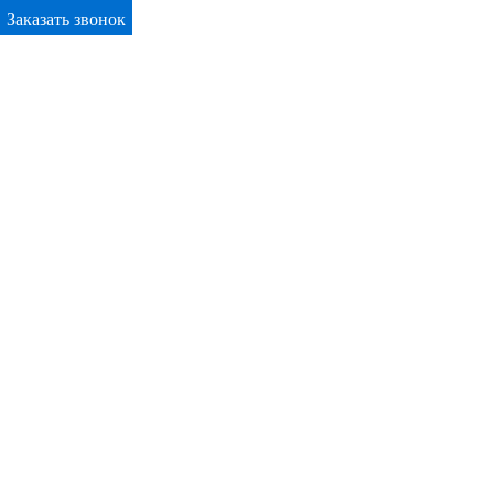
Заказать звонок
Primary Menu
Окна ПВХ в Островце
Отправьте заявку в период действия акции!
и получите бонус.