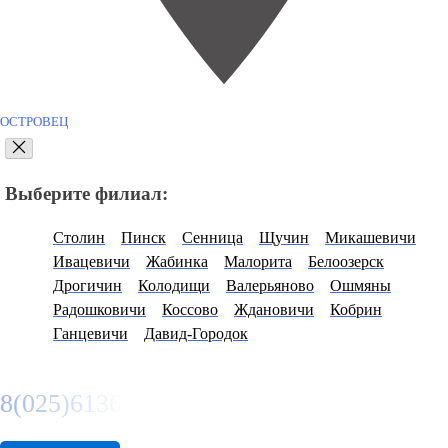
ОСТРОВЕЦ
Выберите филиал:
Столин
Пинск
Сенница
Щучин
Микашевичи
Ивацевичи
Жабинка
Малорита
Белоозерск
Дрогичин
Колодищи
Валерьяново
Ошмяны
Радошковичи
Коссово
Ждановичи
Кобрин
Ганцевичи
Давид-Городок
8(025)6136974