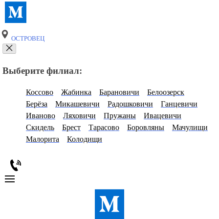
ОСТРОВЕЦ
Выберите филиал:
Коссово
Жабинка
Барановичи
Белоозерск
Берёза
Микашевичи
Радошковичи
Ганцевичи
Иваново
Ляховичи
Пружаны
Ивацевичи
Скидель
Брест
Тарасово
Боровляны
Мачулищи
Малорита
Колодищи