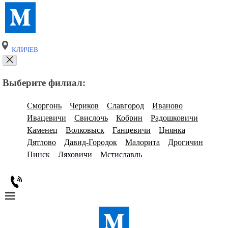
КЛИЧЕВ
Выберите филиал:
Сморгонь
Чериков
Славгород
Иваново
Ивацевичи
Свислочь
Кобрин
Радошковичи
Каменец
Волковыск
Ганцевичи
Цнянка
Дятлово
Давид-Городок
Малорита
Дрогичин
Пинск
Ляховичи
Мстиславль