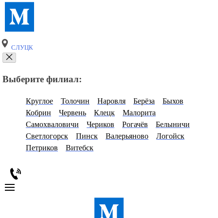
СЛУЦК
Выберите филиал:
Круглое
Толочин
Наровля
Берёза
Быхов
Кобрин
Червень
Клецк
Малорита
Самохваловичи
Чериков
Рогачёв
Белыничи
Светлогорск
Пинск
Валерьяново
Логойск
Петриков
Витебск