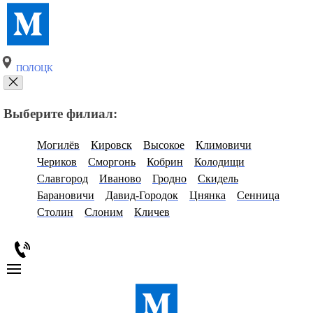
ПОЛОЦК
Выберите филиал:
Могилёв
Кировск
Высокое
Климовичи
Чериков
Сморгонь
Кобрин
Колодищи
Славгород
Иваново
Гродно
Скидель
Барановичи
Давид-Городок
Цнянка
Сенница
Столин
Слоним
Кличев