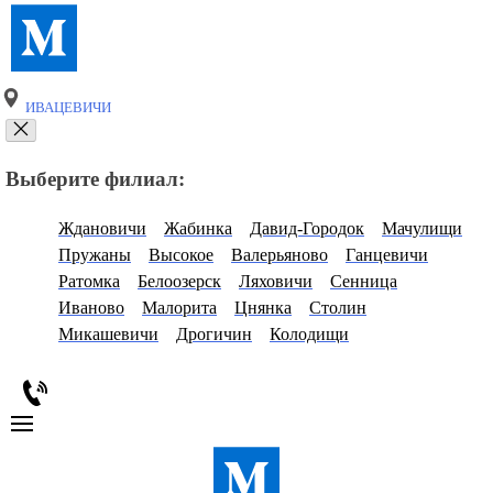
ИВАЦЕВИЧИ
Выберите филиал:
Ждановичи
Жабинка
Давид-Городок
Мачулищи
Пружаны
Высокое
Валерьяново
Ганцевичи
Ратомка
Белоозерск
Ляховичи
Сенница
Иваново
Малорита
Цнянка
Столин
Микашевичи
Дрогичин
Колодищи