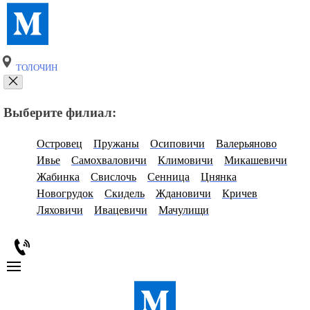
ТОЛОЧИН
Выберите филиал:
Островец
Пружаны
Осиповичи
Валерьяново
Ивье
Самохваловичи
Климовичи
Микашевичи
Жабинка
Свислочь
Сенница
Цнянка
Новогрудок
Скидель
Ждановичи
Кричев
Ляховичи
Ивацевичи
Мачулищи