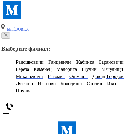
БЕРЁЗОВКА
Выберите филиал:
Радошковичи
Ганцевичи
Жабинка
Барановичи
Берёза
Каменец
Малорита
Щучин
Мачулищи
Микашевичи
Ратомка
Ошмяны
Давид-Городок
Дятлово
Иваново
Колодищи
Столин
Ивье
Цнянка