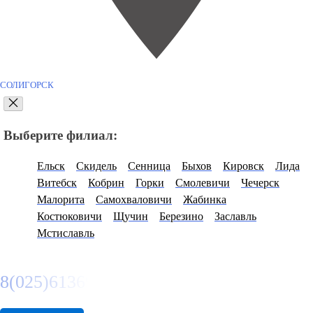
СОЛИГОРСК
Выберите филиал:
Ельск
Скидель
Сенница
Быхов
Кировск
Лида
Витебск
Кобрин
Горки
Смолевичи
Чечерск
Малорита
Самохваловичи
Жабинка
Костюковичи
Щучин
Березино
Заславль
Мстиславль
8(025)6136974