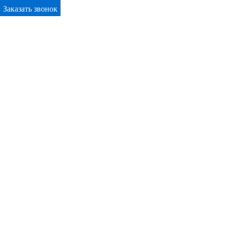
Заказать звонок
Primary Menu
Окна ПВХ в Солигорске
Отправьте заявку в период действия акции!
и получите бонус.