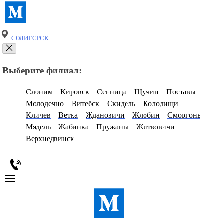
СОЛИГОРСК
Выберите филиал:
Слоним
Кировск
Сенница
Щучин
Поставы
Молодечно
Витебск
Скидель
Колодищи
Кличев
Ветка
Ждановичи
Жлобин
Сморгонь
Мядель
Жабинка
Пружаны
Житковичи
Верхнедвинск