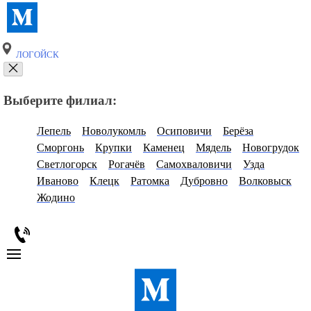
ЛОГОЙСК
Выберите филиал:
Лепель
Новолукомль
Осиповичи
Берёза
Сморгонь
Крупки
Каменец
Мядель
Новогрудок
Светлогорск
Рогачёв
Самохваловичи
Узда
Иваново
Клецк
Ратомка
Дубровно
Волковыск
Жодино