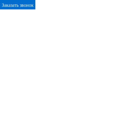
Заказать звонок
Primary Menu
Окна ПВХ в Логойске
Отправьте заявку в период действия акции!
и получите бонус.