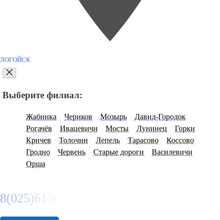
ЛОГОЙСК
Выберите филиал:
Жабинка
Чериков
Мозырь
Давид-Городок
Рогачёв
Ивацевичи
Мосты
Лунинец
Горки
Кричев
Толочин
Лепель
Тарасово
Коссово
Гродно
Червень
Старые дороги
Василевичи
Орша
8(025)6136974