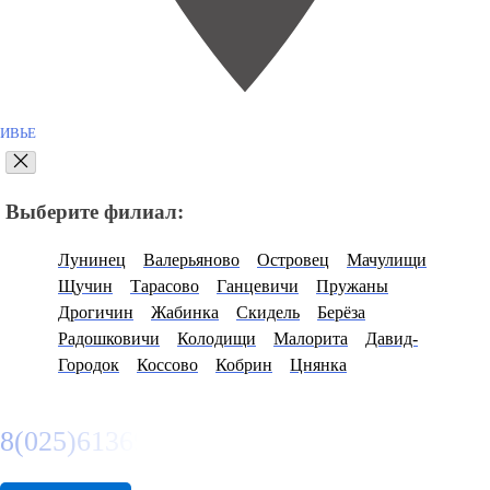
ИВЬЕ
Выберите филиал:
Лунинец
Валерьяново
Островец
Мачулищи
Щучин
Тарасово
Ганцевичи
Пружаны
Дрогичин
Жабинка
Скидель
Берёза
Радошковичи
Колодищи
Малорита
Давид-
Городок
Коссово
Кобрин
Цнянка
8(025)6136974