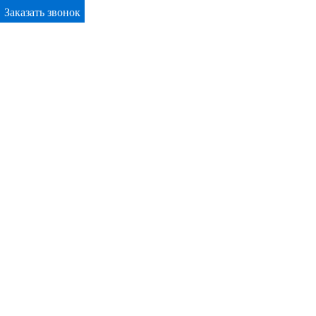
Заказать звонок
Primary Menu
Окна ПВХ в Ивье
Отправьте заявку в период действия акции!
и получите бонус.