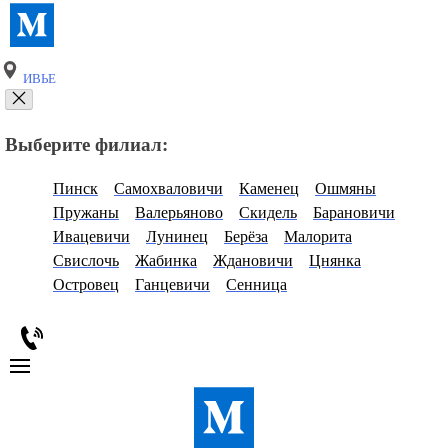
ИВЬЕ
Выберите филиал:
Пинск
Самохваловичи
Каменец
Ошмяны
Пружаны
Валерьяново
Скидель
Барановичи
Ивацевичи
Лунинец
Берёза
Малорита
Свислочь
Жабинка
Ждановичи
Цнянка
Островец
Ганцевичи
Сенница