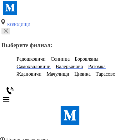
КОЛОДИЩИ
Выберите филиал:
Радошковичи
Сенница
Боровляны
Самохваловичи
Валерьяново
Ратомка
Ждановичи
Мачулищи
Цнянка
Тарасово
Прием заявок через