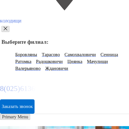
КОЛОДИЩИ
Выберите филиал:
Боровляны
Тарасово
Самохваловичи
Сенница
Ратомка
Радошковичи
Цнянка
Мачулищи
Валерьяново
Ждановичи
8(025)6136974
Заказать звонок
Primary Menu