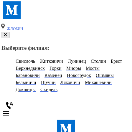
ЖЛОБИН
Выберите филиал:
Свислочь
Житковичи
Лунинец
Столин
Брест
Верхнедвинск
Горки
Миоры
Мосты
Барановичи
Каменец
Новогрудок
Ошмяны
Белыничи
Щучин
Ляховичи
Микашевичи
Докшицы
Скидель