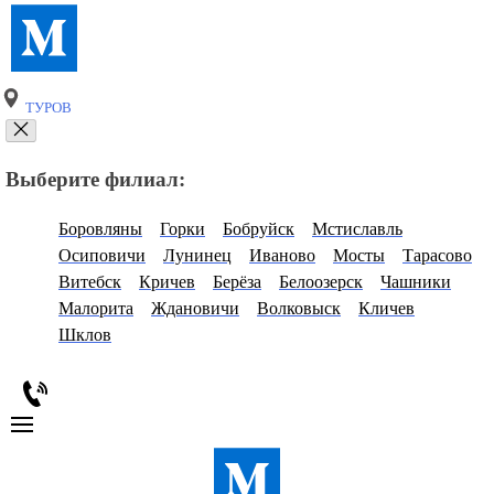
ТУРОВ
Выберите филиал:
Боровляны
Горки
Бобруйск
Мстиславль
Осиповичи
Лунинец
Иваново
Мосты
Тарасово
Витебск
Кричев
Берёза
Белоозерск
Чашники
Малорита
Ждановичи
Волковыск
Кличев
Шклов