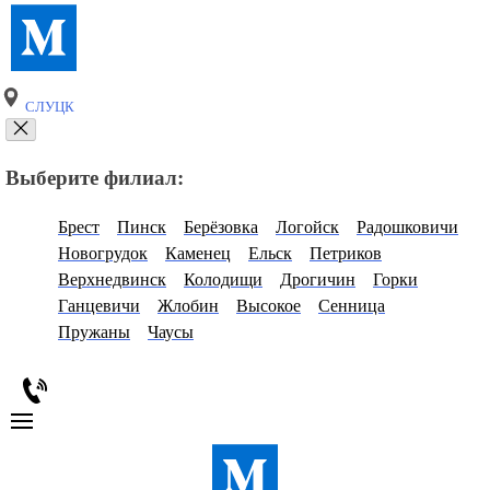
СЛУЦК
Выберите филиал:
Брест
Пинск
Берёзовка
Логойск
Радошковичи
Новогрудок
Каменец
Ельск
Петриков
Верхнедвинск
Колодищи
Дрогичин
Горки
Ганцевичи
Жлобин
Высокое
Сенница
Пружаны
Чаусы