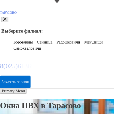
ТАРАСОВО
Выберите филиал:
Боровляны
Сенница
Радошковичи
Мачулищи
Самохваловичи
8(025)6136974
Заказать звонок
Primary Menu
Окна ПВХ в Тарасово