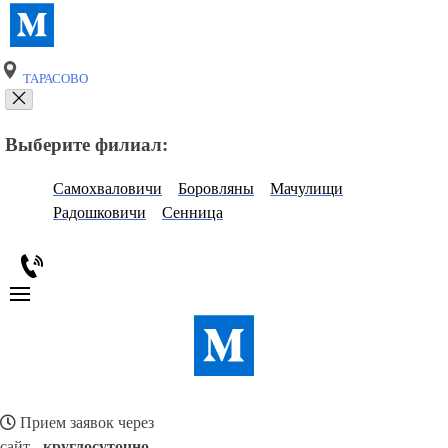
ТАРАСОВО
Выберите филиал:
Самохваловичи
Боровляны
Мачулищи
Радошковичи
Сенница
Прием заявок через
сайт -
круглосуточно