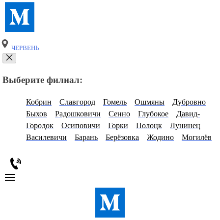
ЧЕРВЕНЬ
Выберите филиал:
Кобрин
Славгород
Гомель
Ошмяны
Дубровно
Быхов
Радошковичи
Сенно
Глубокое
Давид-
Городок
Осиповичи
Горки
Полоцк
Лунинец
Василевичи
Барань
Берёзовка
Жодино
Могилёв